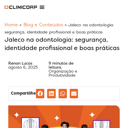
Software Odontológico
Software para Clínica de Estética
Software para Franquias
Gestão Financeira Clinipay
Blog e Conteúdos
Área do Assinante
Home
Blog e Conteúdos
»
»
Jaleco na odontologia:
segurança, identidade profissional e boas práticas
Jaleco na odontologia: segurança,
identidade profissional e boas práticas
Renan Lucas
9 minutos de
agosto 6, 2025
leitura.
Organização e
Produtividade
Compartilhe