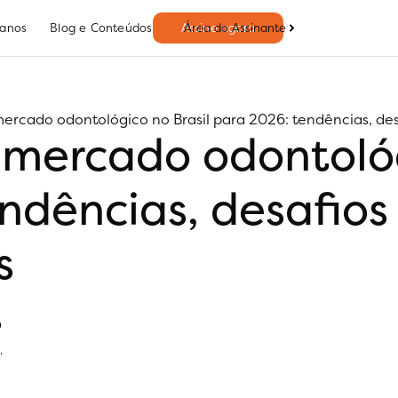
Área do Assinante
lanos
Blog e Conteúdos
Assine agora
rcado odontológico no Brasil para 2026: tendências, des
mercado odontológi
ndências, desafios
s
0
s
,