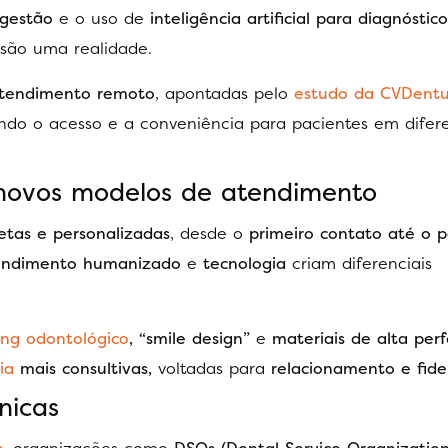
 gestão
e o uso de
inteligência artificial para diagnóstic
são uma realidade.
atendimento remoto
, apontadas pelo
estudo da CVDentu
do o acesso e a conveniência para pacientes em difer
 novos modelos de atendimento
etas e personalizadas
, desde o
primeiro contato até o p
endimento humanizado
e
tecnologia
criam diferenciais
ng odontológico
, “smile design”
e
materiais de alta per
ia
mais consultivas,
voltadas para
relacionamento e fide
nicas
s
, organizações como
DSOs (Dental Service Organization