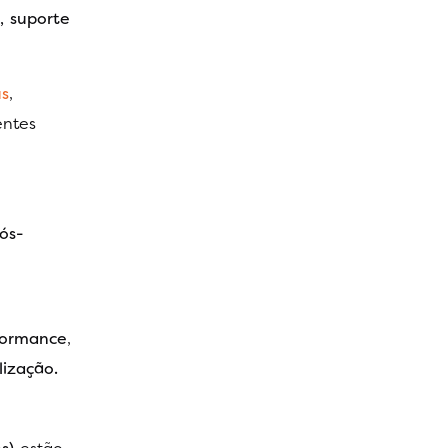
o, suporte
s
,
entes
ós-
formance
,
lização.
s)
estão