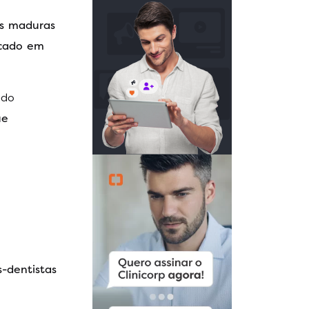
is maduras
rcado em
ado
ue
s-dentistas