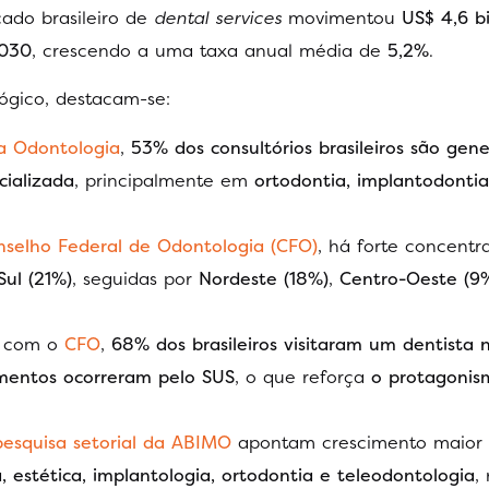
cado brasileiro de
dental services
movimentou
US$ 4,6 b
2030
, crescendo a uma taxa anual média de
5,2%
.
lógico, destacam-se:
a Odontologia
,
53% dos consultórios brasileiros são gene
cializada
, principalmente em
ortodontia, implantodontia
nselho Federal de Odontologia (CFO)
, há forte concent
Sul (21%)
, seguidas por
Nordeste (18%)
,
Centro-Oeste (9
 com o
CFO
,
68% dos brasileiros visitaram um dentista 
mentos ocorreram pelo SUS
, o que reforça
o protagonis
pesquisa setorial da ABIMO
apontam crescimento maior
, estética, implantologia, ortodontia e teleodontologia
,