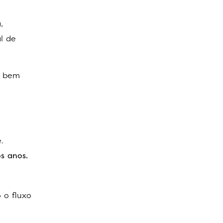
,
al de
e bem
.
s anos.
 o fluxo