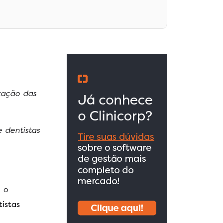
zação das
 dentistas
 o
tistas