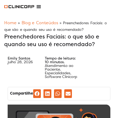
Software Odontológico
Software para Clínica de Estética
Software para Franquias
Gestão Financeira Clinipay
Blog e Conteúdos
Área do Assinante
Home
Blog e Conteúdos
»
»
Preenchedores Faciais: o
que são e quando seu uso é recomendado?
Preenchedores Faciais: o que são e
quando seu uso é recomendado?
Emily Santos
Tempo de leitura:
julho 28, 2026
10 minutos.
Atendimento ao
Paciente
,
Especialidades
,
Software Clinicorp
Compartilhe