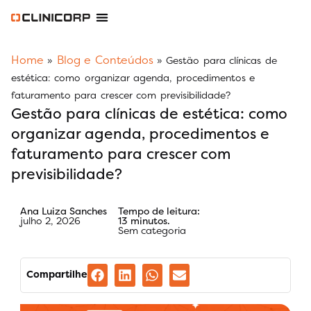
Software Odontológico
Software para Clínica de Estética
Software para Franquias
Gestão Financeira Clinipay
Blog e Conteúdos
Área do Assinante
Home
Blog e Conteúdos
»
»
Gestão para clínicas de
estética: como organizar agenda, procedimentos e
faturamento para crescer com previsibilidade?
Gestão para clínicas de estética: como
organizar agenda, procedimentos e
faturamento para crescer com
previsibilidade?
Ana Luiza Sanches
Tempo de leitura:
julho 2, 2026
13 minutos.
Sem categoria
Compartilhe