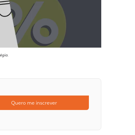
égia.
Quero me inscrever