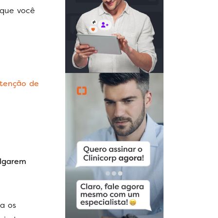
 que você
etenção de
ulgarem
ia os