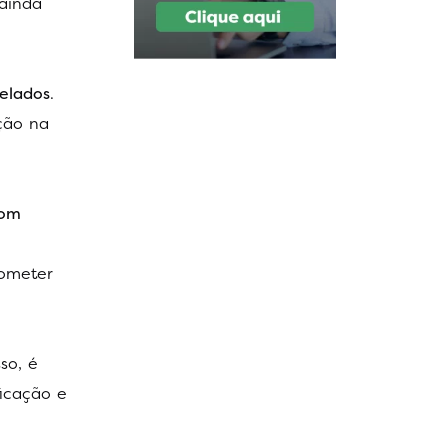
 ainda
elados
.
ção na
com
rometer
so, é
icação e