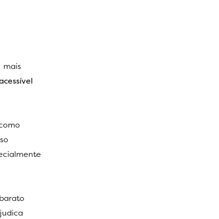
m mais
acessível
, como
sso
pecialmente
barato
judica