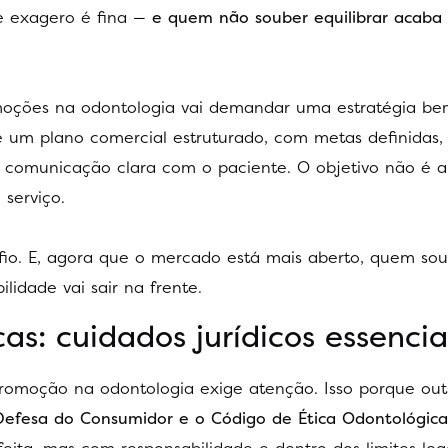
e exagero é fina —
e quem não souber equilibrar acaba
romoções na odontologia vai demandar uma estratégia b
 um plano comercial estruturado, com metas definidas, 
 comunicação clara com o paciente. O objetivo não é 
 serviço.
fio. E, agora que o mercado está mais aberto, quem sou
lidade vai sair na frente.
s: cuidados jurídicos essencia
omoção na odontologia exige atenção. Isso porque out
efesa do Consumidor e o Código de Ética Odontológica
eita, mas com responsabilidade e dentro dos limites lega