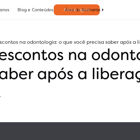
Área do Assinante
lanos
Blog e Conteúdos
Assine agora
contos na odontologia: o que você precisa saber após a 
scontos na odonto
saber após a liber
.