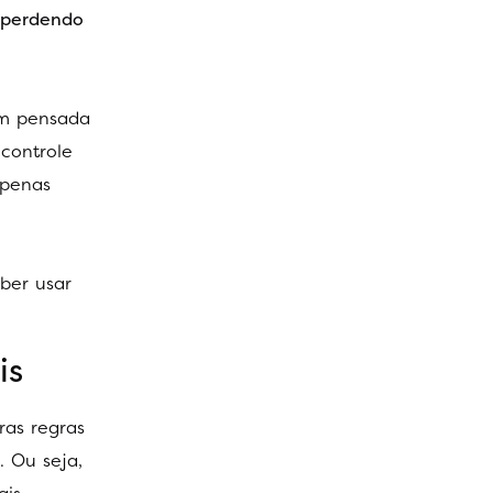
 perdendo
em pensada
controle
apenas
ber usar
is
ras regras
. Ou seja,
is.