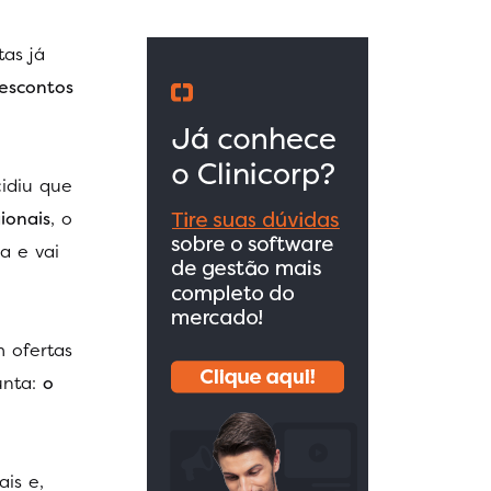
as já
escontos
idiu que
ionais
, o
a e vai
m ofertas
unta:
o
is e,