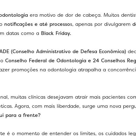
odontologia
era motivo de dor de cabeça. Muitos dentist
mo
notificações e até processo
s, apenas por divulgarem
d
em datas como a
Black Friday.
ADE (Conselho Administrativo de Defesa Econômica)
dec
r o
Conselho Federal de Odontologia e 24 Conselhos Reg
fazer promoções na odontologia atrapalha a concorrênci
al, muitas clínicas desejavam atrair mais pacientes co
éticas. Agora, com mais liberdade, surge uma nova perg
i para a frente?
ste é o momento de entender os limites, os cuidados lega