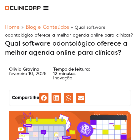
Software Odontológico
Software para Clínica de Estética
Software para Franquias
Gestão Financeira Clinipay
Blog e Conteúdos
Área do Assinante
Home
Blog e Conteúdos
»
»
Qual software
odontológico oferece a melhor agenda online para clínicas?
Qual software odontológico oferece a
melhor agenda online para clínicas?
Olivia Gravina
Tempo de leitura:
fevereiro 10, 2026
12 minutos.
Inovação
Compartilhe