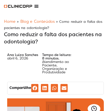
Software Odontológico
Software para Clínica de Estética
Software para Franquias
Gestão Financeira Clinipay
Blog e Conteúdos
Área do Assinante
Home
Blog e Conteúdos
»
»
Como reduzir a falta dos
pacientes na odontologia?
Como reduzir a falta dos pacientes na
odontologia?
Ana Luiza Sanches
Tempo de leitura:
abril 6, 2026
8 minutos.
Atendimento ao
Paciente
,
Organização e
Produtividade
Compartilhe