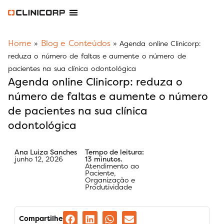
Software Odontológico
Software para Clínica de Estética
Software para Franquias
Gestão Financeira Clinipay
Blog e Conteúdos
Área do Assinante
Home
Blog e Conteúdos
»
»
Agenda online Clinicorp:
reduza o número de faltas e aumente o número de
pacientes na sua clínica odontológica
Agenda online Clinicorp: reduza o
número de faltas e aumente o número
de pacientes na sua clínica
odontológica
Ana Luiza Sanches
Tempo de leitura:
junho 12, 2026
13 minutos.
Atendimento ao
Paciente
,
Organização e
Produtividade
Compartilhe