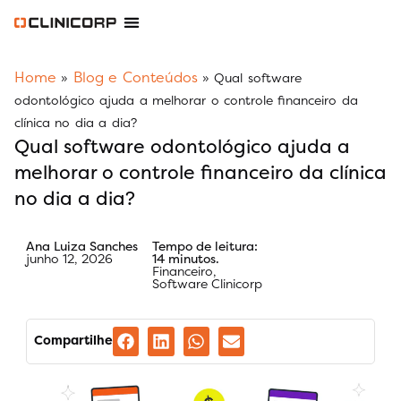
Software Odontológico
Software para Clínica de Estética
Software para Franquias
Gestão Financeira Clinipay
Blog e Conteúdos
Área do Assinante
Home
Blog e Conteúdos
»
»
Qual software
odontológico ajuda a melhorar o controle financeiro da
clínica no dia a dia?
Qual software odontológico ajuda a
melhorar o controle financeiro da clínica
no dia a dia?
Ana Luiza Sanches
Tempo de leitura:
junho 12, 2026
14 minutos.
Financeiro
,
Software Clinicorp
Compartilhe