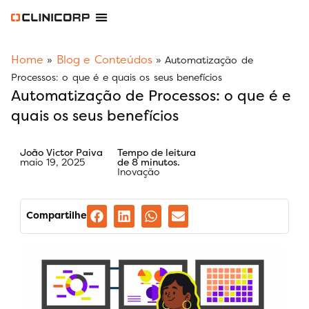
Software Odontológico
Software para Clínica de Estética
Software para Franquias
Gestão Financeira Clinipay
Blog e Conteúdos
Área do Assinante
Home
Blog e Conteúdos
»
»
Automatização de
Processos: o que é e quais os seus benefícios
Automatização de Processos: o que é e
quais os seus benefícios
João Victor Paiva
Tempo de leitura
maio 19, 2025
de 8 minutos.
Inovação
Compartilhe