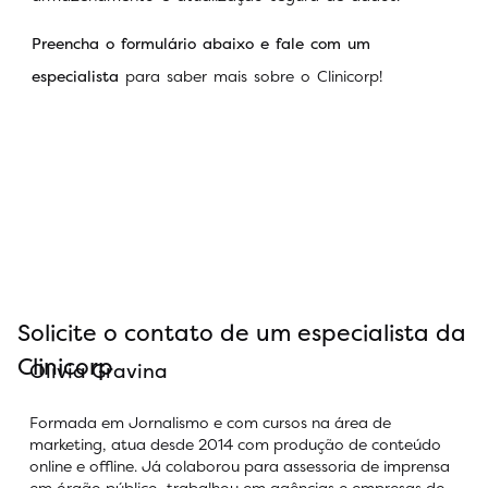
Preencha o formulário abaixo e fale com um
especialista
para saber mais sobre o Clinicorp!
Solicite o contato de um especialista da
Clinicorp
Olivia Gravina
Formada em Jornalismo e com cursos na área de
marketing, atua desde 2014 com produção de conteúdo
online e offline. Já colaborou para assessoria de imprensa
em órgão público, trabalhou em agências e empresas de