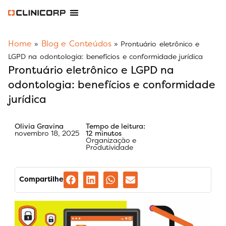
Software Odontológico
Software para Clínica de Estética
Software para Franquias
Gestão Financeira Clinipay
Blog e Conteúdos
Área do Assinante
Home
Blog e Conteúdos
»
»
Prontuário eletrônico e
LGPD na odontologia: benefícios e conformidade jurídica
Prontuário eletrônico e LGPD na
odontologia: benefícios e conformidade
jurídica
Olivia Gravina
Tempo de leitura:
novembro 18, 2025
12 minutos
Organização e
Produtividade
Compartilhe