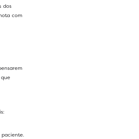
s dos
emota com
 pensarem
 que
s:
 paciente.