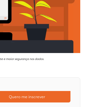
ente e maior segurança nos dados.
Quero me inscrever