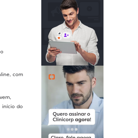
io
nline, com
uvem,
início do