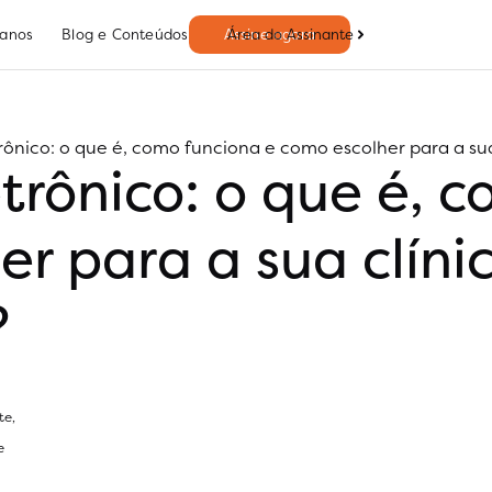
Área do Assinante
lanos
Blog e Conteúdos
Assine agora
rônico: o que é, como funciona e como escolher para a su
etrônico: o que é, 
er para a sua clíni
?
te
,
e