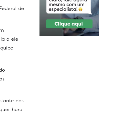
Federal de
um
ia a ele
equipe
ndo
as
stante das
lquer hora