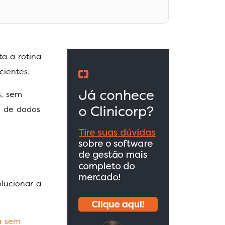
a a rotina
cientes.
s, sem
o de dados
lucionar a
ca sem