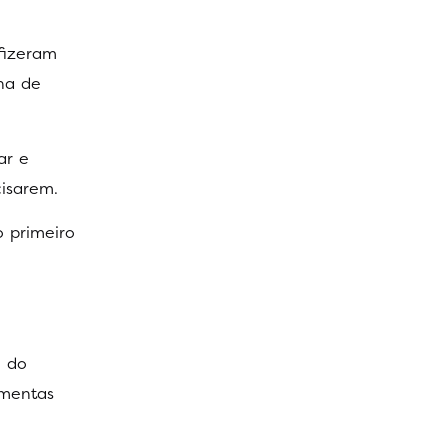
fizeram
ina de
ar e
isarem.
o primeiro
, do
amentas