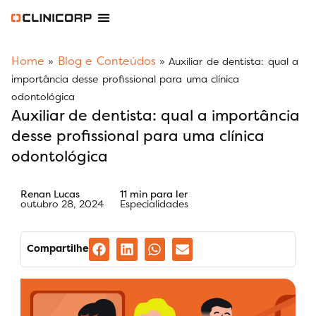
Software Odontológico
Software para Clínica de Estética
Software para Franquias
Gestão Financeira Clinipay
Blog e Conteúdos
Área do Assinante
Home
Blog e Conteúdos
»
»
Auxiliar de dentista: qual a
importância desse profissional para uma clínica
odontológica
Auxiliar de dentista: qual a importância
desse profissional para uma clínica
odontológica
Renan Lucas
11 min para ler
outubro 28, 2024
Especialidades
Compartilhe