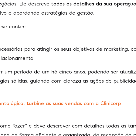
egócios. Ele descreve
todos os detalhes da sua operaçã
alvo e abordando estratégias de gestão.
ve conter:
essárias para atingir os seus objetivos de marketing, 
elacionamento.
r um período de um há cinco anos, podendo ser atuali
gias sólidas, guiando com clareza as ações de publicid
ntológico: turbine as suas vendas com a Clinicorp
mo fazer” e deve descrever com detalhes todas as tar
cione de forma eficiente e organizada, da recepção do 