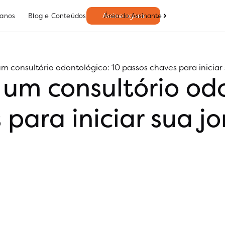
Área do Assinante
lanos
Blog e Conteúdos
Assine agora
 consultório odontológico: 10 passos chaves para iniciar
m consultório odo
 para iniciar sua j
2