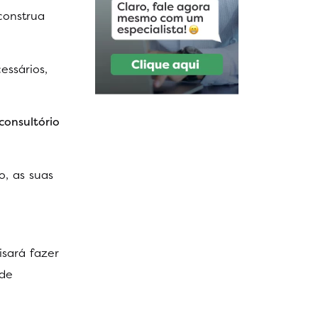
construa
essários,
onsultório
o, as suas
sará fazer
 de