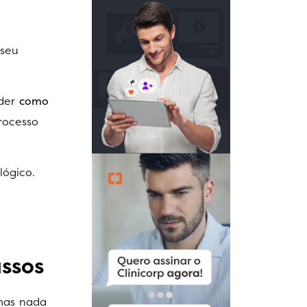
 seu
nder
como
rocesso
lógico.
ssos
mas nada