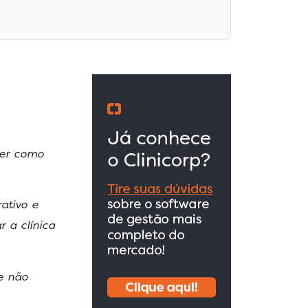
ber como
ativo e
 a clínica
e não