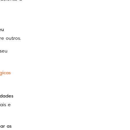
eu
re outros.
 seu
gicas
idades
ais e
ar as