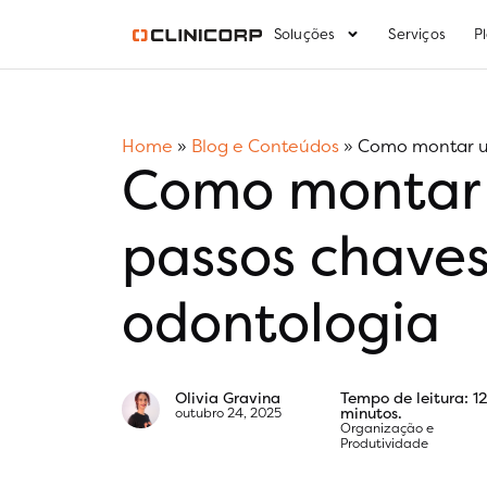
Soluções
Serviços
P
Home
»
Blog e Conteúdos
»
Como montar um
Como montar u
passos chaves
odontologia
Olivia Gravina
Tempo de leitura: 1
minutos.
outubro 24, 2025
Organização e
Produtividade