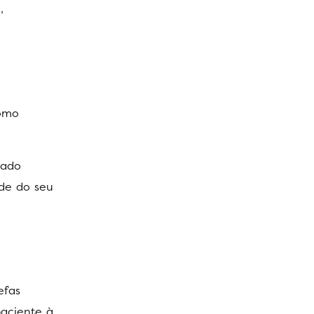
o
,
como
zado
ade do seu
efas
paciente à