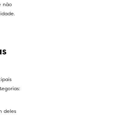
e não
idade.
as
ipais
tegorias:
m deles