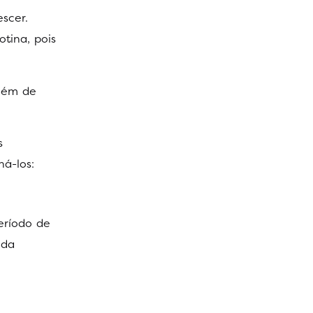
scer.
tina, pois
além de
s
á-los:
eríodo de
 da