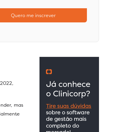
Quero me inscrever
e
 2022,
ender, mas
ialmente