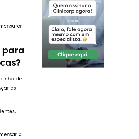
 mensurar
 para
icas?
mpenho de
nçar as
ientes,
umentar a