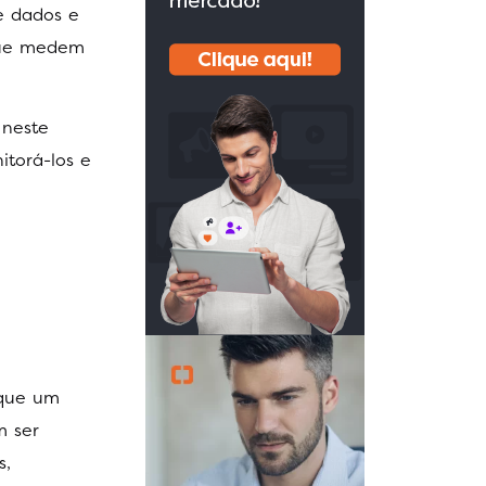
e dados e
 que medem
,
neste
itorá-los e
 que um
m ser
s,