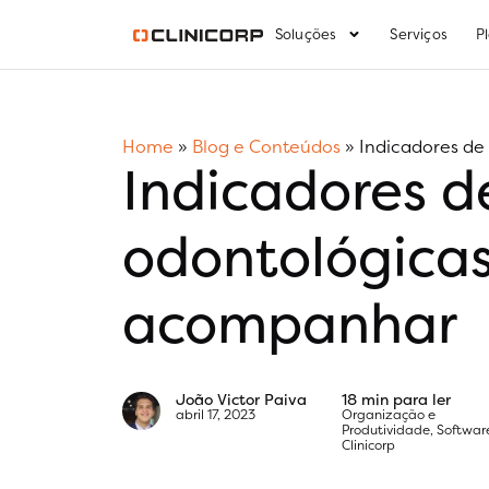
Soluções
Serviços
P
Home
»
Blog e Conteúdos
»
Indicadores de
Indicadores 
odontológicas
acompanhar
João Victor Paiva
18 min para ler
abril 17, 2023
Organização e
Produtividade
,
Softwar
Clinicorp