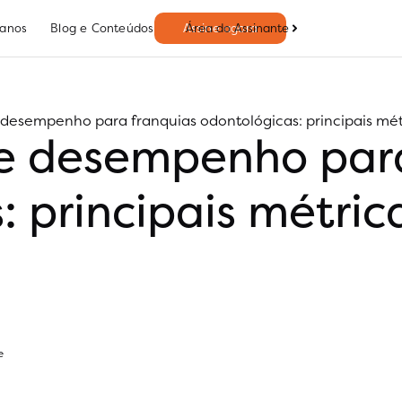
Área do Assinante
lanos
Blog e Conteúdos
Assine agora
 desempenho para franquias odontológicas: principais m
de desempenho par
: principais métri
e