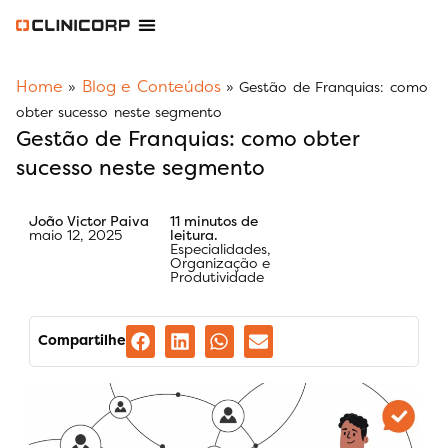
Software Odontológico
Software para Clínica de Estética
Software para Franquias
Gestão Financeira Clinipay
Blog e Conteúdos
Área do Assinante
Home
Blog e Conteúdos
»
»
Gestão de Franquias: como
obter sucesso neste segmento
Gestão de Franquias: como obter
sucesso neste segmento
João Victor Paiva
11 minutos de
maio 12, 2025
leitura.
Especialidades
,
Organização e
Produtividade
Compartilhe