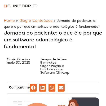
Software Odontológico
Software para Clínica de Estética
Software para Franquias
Gestão Financeira Clinipay
Blog e Conteúdos
Área do Assinante
Home
Blog e Conteúdos
»
»
Jornada do paciente: o
que é e por que um software odontológico é fundamental
Jornada do paciente: o que é e por que
um software odontológico é
fundamental
Olivia Gravina
Tempo de leitura:
maio 30, 2025
9 minutos
Organização e
Produtividade
,
Software Clinicorp
Compartilhe