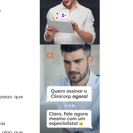
a
 passo que
 as
r algo que