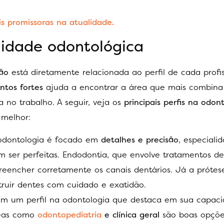
s promissoras na atualidade.
lidade odontológica
ção
está diretamente relacionada ao perfil de cada profis
ntos fortes
ajuda a encontrar a área que mais combin
a no trabalho. A seguir, veja os
principais perfis na odon
 melhor:
 odontologia é focado em
detalhes e precisão
, especial
 ser perfeitas. Endodontia, que envolve tratamentos de
reencher corretamente os canais dentários. Já a prótes
truir dentes com cuidado e exatidão.
m um perfil na odontologia que destaca em sua capac
reas como
odontopediatria
e clínica geral
são boas opçõe