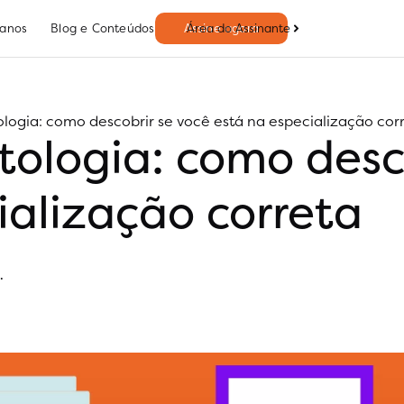
Área do Assinante
lanos
Blog e Conteúdos
Assine agora
ologia: como descobrir se você está na especialização cor
ntologia: como desc
ialização correta
.