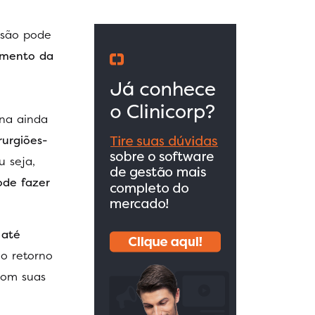
isão pode
amento da
rna ainda
rurgiões-
 seja,
ode fazer
 até
 o retorno
com suas