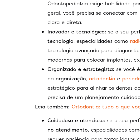
Odontopediatria exige habilidade par
geral, você precisa se conectar com
clara e direta.
Inovador e tecnológico:
se o seu per
tecnologia
, especialidades como
radi
tecnologia avançada para diagnóstic
modernas para colocar implantes, ex
Organizado e estrategista:
se você é
na
organização
,
ortodontia
e
period
estratégico para alinhar os dentes a
precisa de um planejamento cuidados
Leia também:
Ortodontia: tudo o que você
Cuidadoso e atencioso:
se o seu perf
no atendimento
, especialidades co
requer paciência para tratar idosos 