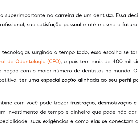
so superimportante na carreira de um dentista. Essa dec
ofissional
, sua
satisfação pessoal
e até mesmo o
fatur
 tecnologias surgindo o tempo todo, essa escolha se to
ral de Odontologia (CFO)
, o país tem mais de
400 mil ci
l a nação com o maior número de dentistas no mundo. Ou
titivo,
ter uma especialização alinhada ao seu perfil p
ombine com você pode trazer
frustração, desmotivação e
 um investimento de tempo e dinheiro que pode não dar
specialidade, suas exigências e como elas se conectam 