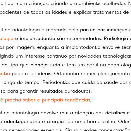
a lidar com crianças, criando um ambiente acolhedor. N
 pacientes de todas as idades e explicar tratamentos de
fil na odontologia é marcado pela
paixão por inovação 
ologia
e implantodontia
são recomendadas. Radiologia 
os por imagem, enquanto a implantodontia envolve técn
igindo um interesse contínuo por novidades tecnológicas
 do tipo que
planeja tudo
e tem um perfil na odontolog
ontia
podem ser ideais. Ortodontia requer planejamento
o longo do tempo. Periodontia, que cuida da saúde das 
o para garantir resultados duradouros.
 precisa saber e principais tendências
.
il na odontologia envolve muita atenção aos
detalhes e
mo
odontogeriatria e cirurgia
são uma boa escolha. Odont
com necessidades especiais. Cirurgia exige concentração 