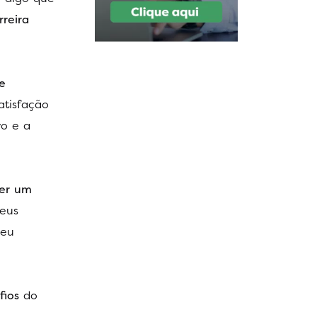
rreira
e
atisfação
vo e a
cer um
eus
seu
fios
do