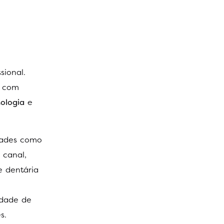
sional.
a com
tologia
e
idades como
 canal,
e dentária
idade de
s.