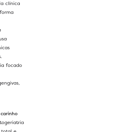
a clínica
 forma
e
usa
icas
.
ia focado
gengivas,
 carinho
ogeriatria
total e