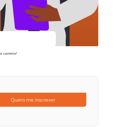
 carreira!
Quero me inscrever