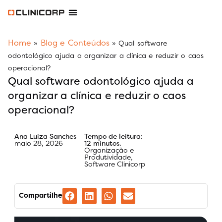
Software Odontológico
Software para Clínica de Estética
Software para Franquias
Gestão Financeira Clinipay
Blog e Conteúdos
Área do Assinante
Home
Blog e Conteúdos
»
»
Qual software
odontológico ajuda a organizar a clínica e reduzir o caos
operacional?
Qual software odontológico ajuda a
organizar a clínica e reduzir o caos
operacional?
Ana Luiza Sanches
Tempo de leitura:
maio 28, 2026
12 minutos.
Organização e
Produtividade
,
Software Clinicorp
Compartilhe