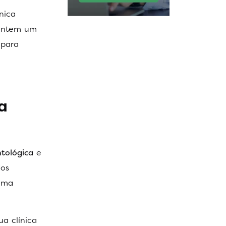
nica
rantem um
 para
a
tológica
e
dos
uma
a clínica