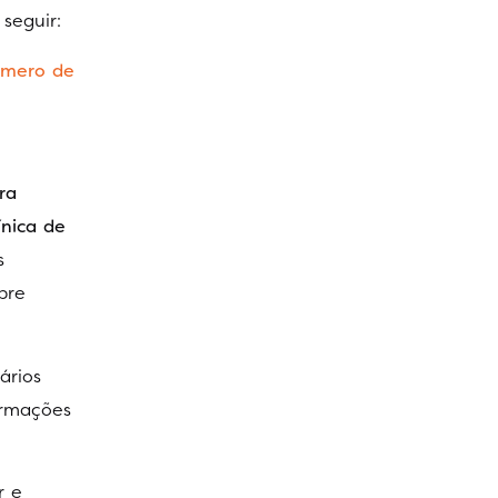
seguir:
úmero de
ra
ínica de
s
bre
ários
ormações
r e