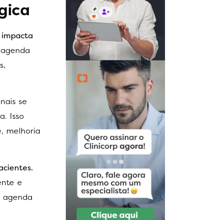
gica
s
impacta
agenda
s,
onais se
. Isso
, melhoria
acientes.
ente e
a agenda