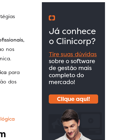
tégias
issionais,
ão nos
nica.
ica
para
ção dos
lógica
um