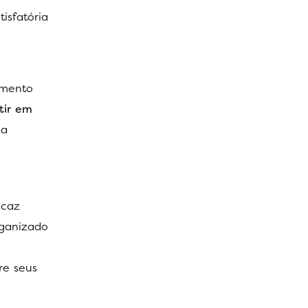
isfatória
imento
tir em
ca
icaz
rganizado
re seus