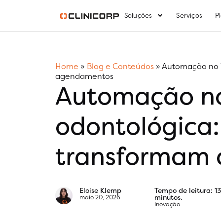
Soluções
Serviços
P
Home
»
Blog e Conteúdos
»
Automação no W
agendamentos
Automação no
odontológica:
transformam 
Eloise Klemp
Tempo de leitura: 1
minutos.
maio 20, 2026
Inovação