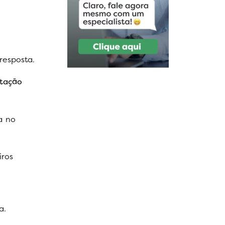
resposta.
ntação
a no
iros
a.