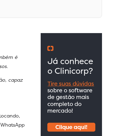
ambém é
sos.
tão, capaz
tocando,
o WhatsApp