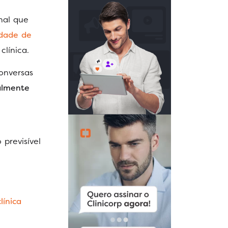
nal que
idade de
clínica.
onversas
almente
previsível
línica