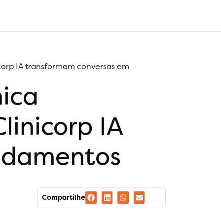
corp IA transformam conversas em
ica
linicorp IA
ndamentos
Compartilhe