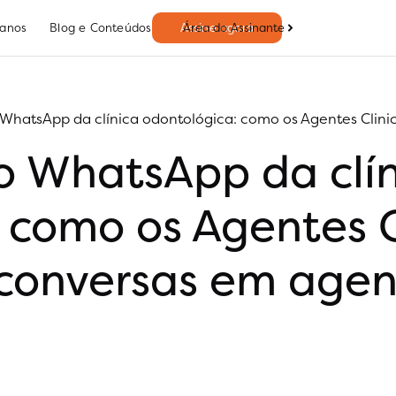
Área do Assinante
lanos
Blog e Conteúdos
Assine agora
hatsApp da clínica odontológica: como os Agentes Clini
 WhatsApp da clín
 como os Agentes C
conversas em age
3