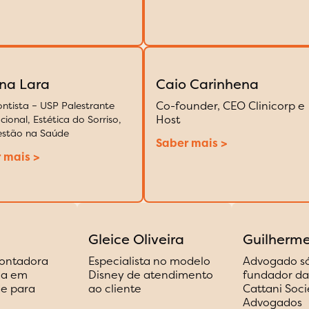
na Lara
Caio Carinhena
Co-founder, CEO Clinicorp e
ntista – USP Palestrante
Host
cional, Estética do Sorriso,
estão na Saúde
Saber mais >
 mais >
Gleice Oliveira​
Guilherme
Contadora
Especialista no modelo
Advogado s
da em
Disney de atendimento
fundador da
de para
ao cliente
Cattani Soc
Advogados