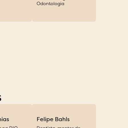
Odontologia
s
ias
Felipe Bahls