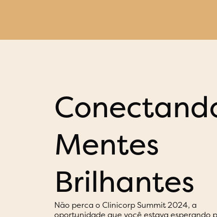
Conectand
Mentes
Brilhantes
Não perca o Clinicorp Summit 2024, a
oportunidade que você estava esperando 