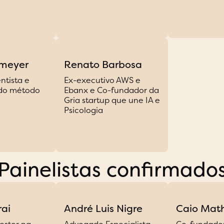
meyer​
Renato Barbosa
ntista e
Ex-executivo AWS e
 do método
Ebanx e Co-fundador da
Gria startup que une IA e
Psicologia
Painelistas confirmado
ai
André Luis Nigre
Caio Math