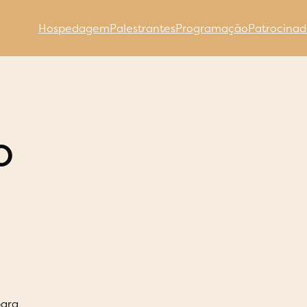
Hospedagem
Palestrantes
Programação
Patrocinad
o
para