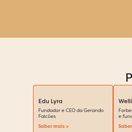
P
Edu Lyra
Well
Fundador e CEO da Gerando
Forbe
Falcões
e fun
Saber mais >
Saber