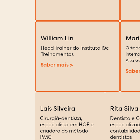
William Lin
Mari
Head Trainer do Instituto i9c
Ortodo
Treinamentos
interna
Alta G
Saber mais >
Saber
Lais Silveira ​
Rita Silva
Cirurgiã-dentista,
Dentista e 
especialista em HOF e
especializa
criadora do método
contabilida
PMG
dentistas