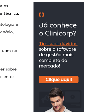
m as
e técnica.
tologia e
enário,
 atuam na
ber sobre
cientes