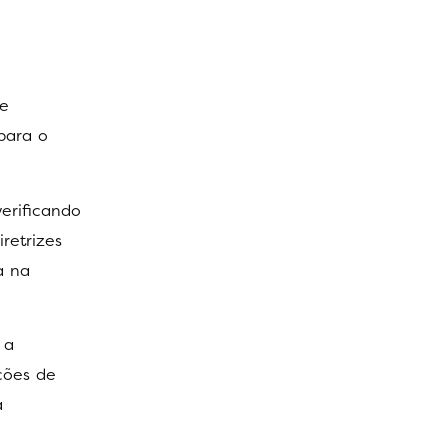
 e
 para o
verificando
retrizes
a na
 a
ções de
a