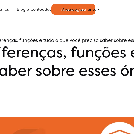
Área do Assinante
lanos
Blog e Conteúdos
Assine agora
erenças, funções e tudo o que você precisa saber sobre es
ferenças, funções 
saber sobre esses ó