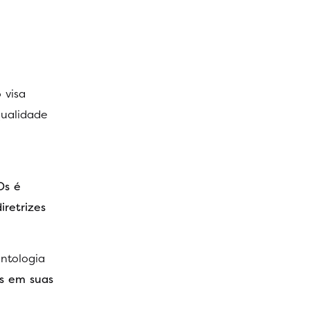
 visa
qualidade
Os é
iretrizes
ntologia
as em suas