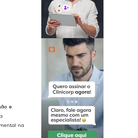
são e
a
amental na