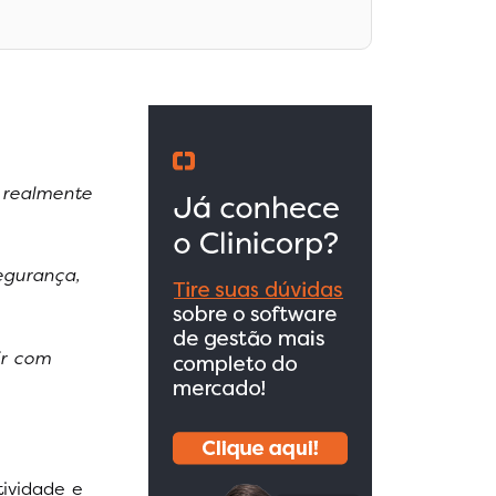
 realmente
egurança,
ir com
ividade e