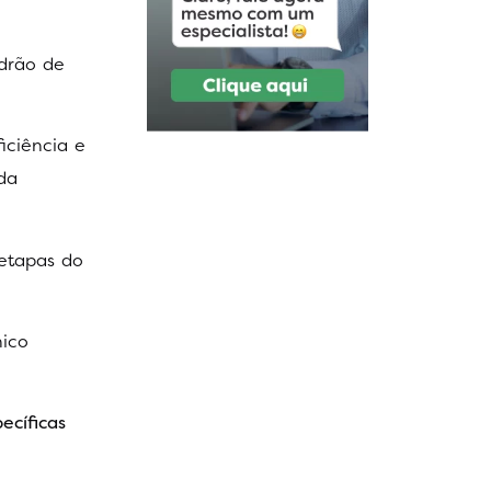
drão de
iciência e
da
 etapas do
nico
ecíficas