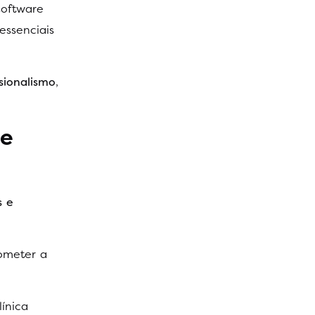
software
essenciais
ssionalismo
,
re
s e
ometer a
línica