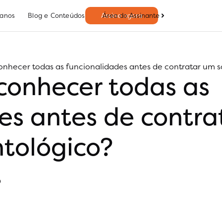
Área do Assinante
lanos
Blog e Conteúdos
Assine agora
onhecer todas as funcionalidades antes de contratar um 
conhecer todas as
es antes de contra
tológico?
0