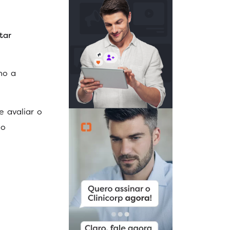
tar
mo a
e avaliar o
ão