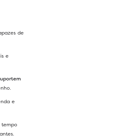
capazes de
is e
suportem
nho.
enda e
m tempo
tantes.