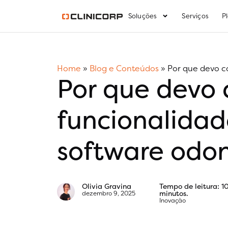
Soluções
Serviços
P
Home
»
Blog e Conteúdos
»
Por que devo c
Por que devo 
funcionalidad
software odon
Olivia Gravina
Tempo de leitura: 1
minutos.
dezembro 9, 2025
Inovação