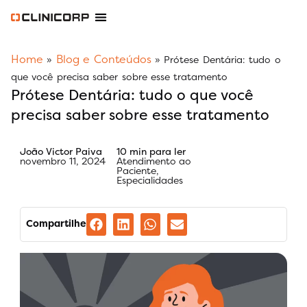
Software Odontológico
Software para Clínica de Estética
Software para Franquias
Gestão Financeira Clinipay
Blog e Conteúdos
Área do Assinante
Home
Blog e Conteúdos
»
»
Prótese Dentária: tudo o
que você precisa saber sobre esse tratamento
Prótese Dentária: tudo o que você
precisa saber sobre esse tratamento
João Victor Paiva
10 min para ler
novembro 11, 2024
Atendimento ao
Paciente
,
Especialidades
Compartilhe